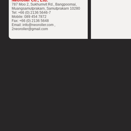
Neoroller Co., Ltd.
787 Moo 2, Sukhumvit Rd., Bangpoomai,
Muangsamutprakarn, Samutprakarn 10280
Tel: +66 (0) 2136 5646-7
Mobile: 089 454 7872
Fax: +66 (0) 2136 5648
Email: info@neoroller.com ,
2neoroller@gmail.com