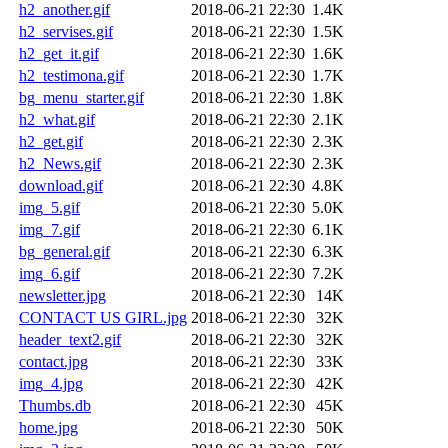
h2_another.gif
2018-06-21 22:30
1.4K
h2_servises.gif
2018-06-21 22:30
1.5K
h2_get_it.gif
2018-06-21 22:30
1.6K
h2_testimona.gif
2018-06-21 22:30
1.7K
bg_menu_starter.gif
2018-06-21 22:30
1.8K
h2_what.gif
2018-06-21 22:30
2.1K
h2_get.gif
2018-06-21 22:30
2.3K
h2_News.gif
2018-06-21 22:30
2.3K
download.gif
2018-06-21 22:30
4.8K
img_5.gif
2018-06-21 22:30
5.0K
img_7.gif
2018-06-21 22:30
6.1K
bg_general.gif
2018-06-21 22:30
6.3K
img_6.gif
2018-06-21 22:30
7.2K
newsletter.jpg
2018-06-21 22:30
14K
CONTACT US GIRL.jpg
2018-06-21 22:30
32K
header_text2.gif
2018-06-21 22:30
32K
contact.jpg
2018-06-21 22:30
33K
img_4.jpg
2018-06-21 22:30
42K
Thumbs.db
2018-06-21 22:30
45K
home.jpg
2018-06-21 22:30
50K